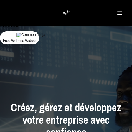
Could
not
make
request.
Free Website Widget
Créez, gérez et développez
votre entreprise avec